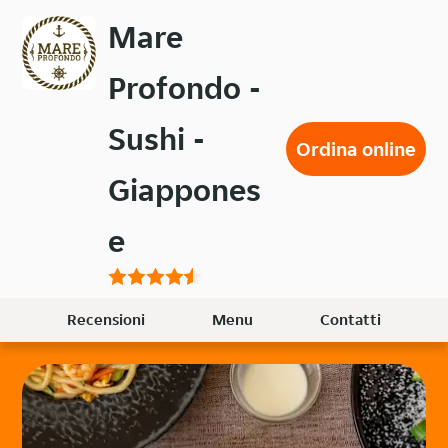
Passa
Mare
al
contenuto
Profondo -
principale
Sushi -
Ordina online
Giappones
e
Recensioni
Menu
Contatti